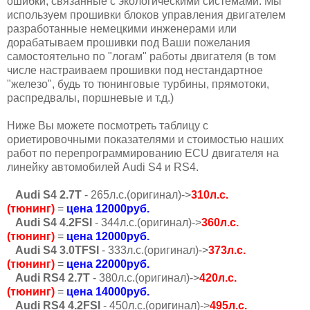
ошибки, связанные с экологическими системами. Мы
используем прошивки блоков управления двигателем
разработанные немецкими инженерами или
дорабатываем прошивки под Ваши пожелания
самостоятельно по "логам" работы двигателя (в том
числе настраиваем прошивки под нестандартное
"железо", будь то тюнинговые турбины, прямотоки,
распредвалы, поршневые и т.д.)
Ниже Вы можете посмотреть таблицу с
ориетировочными показателями и стоимостью наших
работ по перепрограммированию ECU двигателя на
линейку автомобилей Audi S4 и RS4.
Audi S4 2.7T
- 265л.с.(оригинал)->
310л.с.
(тюнинг)
=
цена 12000руб.
Audi S4 4.2FSI
- 344л.с.(оригинал)->
360л.с.
(тюнинг)
=
цена 12000руб.
Audi S4 3.0TFSI
- 333л.с.(оригинал)->
373л.с.
(тюнинг)
=
цена 22000руб.
Audi RS4 2.7T
- 380л.с.(оригинал)->
420л.с.
(тюнинг)
=
цена 14000руб.
Audi RS4 4.2FSI
- 450л.с.(оригинал)->
495л.с.